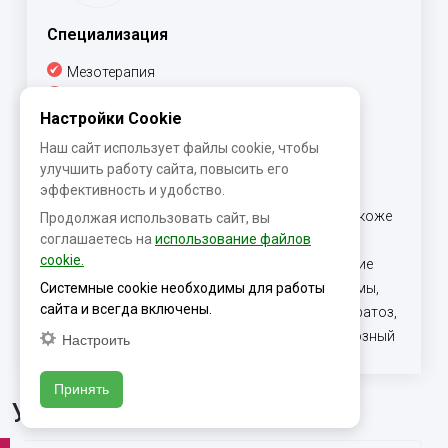
Специализация
Мезотерапия
Биоревитализация
Настройки Cookie
Плазмолифтинг
iPL (световая терапия м22)
Наш сайт использует файлы cookie, чтобы
Химические пилинги
улучшить работу сайта, повысить его
эффективность и удобство.
Уходовые процедуры (HydraFacial)
Диагностическая биопсия образований на коже
Продолжая использовать сайт, вы
соглашаетесь на
использование файлов
(punch, шейв)
cookie.
Лазерная и радиоволновая хиругия (удаление
доброкачественных образований: папилломы,
Системные cookie необходимы для работы
сайта и всегда включены.
внутридермальные невусы, себорейного кератоз,
гемангиомы, вирусные бородавки, контагиозный
Настроить
моллюск и тд.)
Принять
Услуги клиники