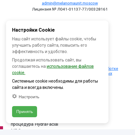
admin@melanomaunit.moscow
Лицензия № Л041-01137-77/00328161
ИНФОРМАЦИЯ
Контакты
Настройки Cookie
О клинике
Наш сайт использует файлы cookie, чтобы
Наши специалисты
улучшить работу сайта, повысить его
эффективность и удобство.
УСЛУГИ
ПОПУЛЯРНОЕ
Продолжая использовать сайт, вы
соглашаетесь на
использование файлов
Положение об обработке
Уходовые процедуры
cookie.
персональных данных
для лица
Системные cookie необходимы для работы
Инъекционная
сайта и всегда включены.
косметология
Настроить
Аппаратная
косметология
Принять
Косметологическая
процедура HydraFacial
MD®