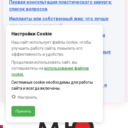
Первая консультация пластического хирурга:
список вопросов
Импланты или собственный жир: что лучше
для коррекции голеней
Настройки Cookie
Подтяжка шеи: особенности процедуры и
период реабилитации
Наш сайт использует файлы cookie, чтобы
улучшить работу сайта, повысить его
Искусство и целесообразность: сочетанные
эффективность и удобство.
операции в пластической хирургии
Продолжая использовать сайт, вы
Виды хирургического лифтинга лица: как
соглашаетесь на
использование файлов
cookie.
подобрать оптимальный вариант
Системные cookie необходимы для работы
Носогубные складки: причины появления и
сайта и всегда включены.
коррекция
Настроить
Принять