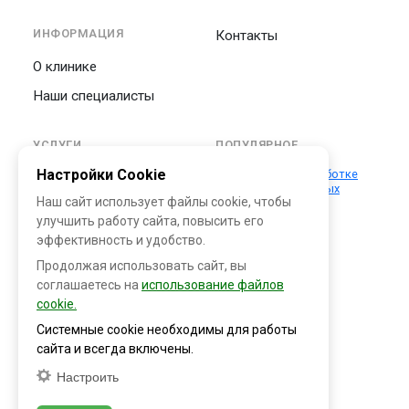
ИНФОРМАЦИЯ
Контакты
О клинике
Наши специалисты
УСЛУГИ
ПОПУЛЯРНОЕ
Настройки Cookie
Положение об обработке
Уходовые процедуры
персональных данных
для лица
Наш сайт использует файлы cookie, чтобы
улучшить работу сайта, повысить его
Инъекционная
эффективность и удобство.
косметология
Продолжая использовать сайт, вы
Аппаратная
соглашаетесь на
использование файлов
косметология
cookie.
Косметологическая
Системные cookie необходимы для работы
процедура HydraFacial
сайта и всегда включены.
MD®
Настроить
Флебология