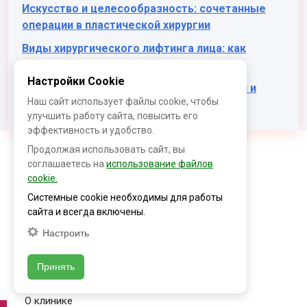
Искусство и целесообразность: сочетанные
операции в пластической хирургии
Виды хирургического лифтинга лица: как
подобрать оптимальный вариант
Настройки Cookie
Носогубные складки: причины появления и
Наш сайт использует файлы cookie, чтобы
коррекция
улучшить работу сайта, повысить его
эффективность и удобство.
Продолжая использовать сайт, вы
соглашаетесь на
использование файлов
cookie.
г. Москва, ул. Татищева, дом 15, корпус 1
Системные cookie необходимы для работы
Ежедневно с 9-00 до 22-00
сайта и всегда включены.
+7 (499) 403-15-69
admin@melanomaunit.moscow
Настроить
Лицензия № Л041-01137-77/00328161
Принять
ИНФОРМАЦИЯ
Контакты
О клинике