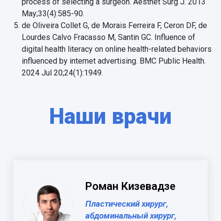
process of selecting a surgeon. Aesthet Surg J. 2013
May;33(4):585-90.
de Oliveira Collet G, de Morais Ferreira F, Ceron DF, de
Lourdes Calvo Fracasso M, Santin GC. Influence of
digital health literacy on online health-related behaviors
influenced by internet advertising. BMC Public Health.
2024 Jul 20;24(1):1949.
Наши врачи
Роман Кизевадзе
Пластический хирург,
абдоминальный хирург,