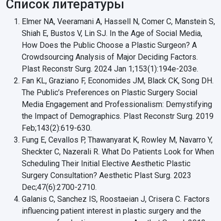
Список литературы
Elmer NA, Veeramani A, Hassell N, Comer C, Manstein S,
Shiah E, Bustos V, Lin SJ. In the Age of Social Media,
How Does the Public Choose a Plastic Surgeon? A
Crowdsourcing Analysis of Major Deciding Factors.
Plast Reconstr Surg. 2024 Jan 1;153(1):194e-203e.
Fan KL, Graziano F, Economides JM, Black CK, Song DH.
The Public’s Preferences on Plastic Surgery Social
Media Engagement and Professionalism: Demystifying
the Impact of Demographics. Plast Reconstr Surg. 2019
Feb;143(2):619-630.
Fung E, Cevallos P, Thawanyarat K, Rowley M, Navarro Y,
Sheckter C, Nazerali R. What Do Patients Look for When
Scheduling Their Initial Elective Aesthetic Plastic
Surgery Consultation? Aesthetic Plast Surg. 2023
Dec;47(6):2700-2710.
Galanis C, Sanchez IS, Roostaeian J, Crisera C. Factors
influencing patient interest in plastic surgery and the