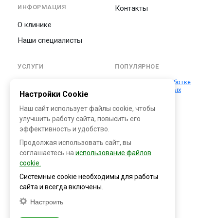
ИНФОРМАЦИЯ
Контакты
О клинике
Наши специалисты
УСЛУГИ
ПОПУЛЯРНОЕ
Положение об обработке
Уходовые процедуры
персональных данных
Настройки Cookie
для лица
Наш сайт использует файлы cookie, чтобы
Инъекционная
улучшить работу сайта, повысить его
косметология
эффективность и удобство.
Аппаратная
Продолжая использовать сайт, вы
косметология
соглашаетесь на
использование файлов
Косметологическая
cookie.
процедура HydraFacial
Системные cookie необходимы для работы
MD®
сайта и всегда включены.
Флебология
Настроить
Пластическая хирургия