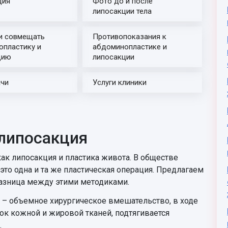
ция
Фото до и после
липосакции тела
и совмещать
Противопоказания к
опластику и
абдоминопластике и
цию
липосакции
ачи
Услуги клиники
липосакция
ак липосакция и пластика живота. В обществе
это одна и та же пластическая операция. Предлагаем
 разница между этими методиками.
– объемное хирургическое вмешательство, в ходе
ок кожной и жировой тканей, подтягивается
.