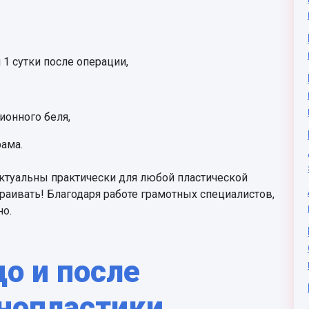
1 сутки после операции,
ионного беля,
ама.
 актуальны практически для любой пластической
траивать! Благодаря работе грамотных специалистов,
но.
до и после
нопластики