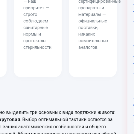
— наш
сертифицированные
приоритет —
препараты и
строго
материалы —
соблюдаем
официальные
санитарные
поставки,
нормы и
никаких
протоколы
сомнительных
стерильности.
аналогов.
но выделить три основных вида подтяжки живота:
круговая
. Выбор оптимальной тактики остается за
т ваших анатомических особенностей и общего
х тканей. Абдоминопластика выполняется под общей