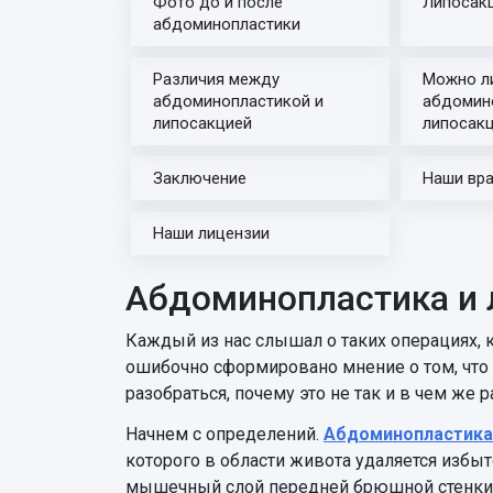
Фото до и после
Липосак
абдоминопластики
Различия между
Можно л
абдоминопластикой и
абдомин
липосакцией
липосак
Заключение
Наши вр
Наши лицензии
Абдоминопластика и 
Каждый из нас слышал о таких операциях, к
ошибочно сформировано мнение о том, что 
разобраться, почему это не так и в чем же
Начнем с определений.
Абдоминопластика
которого в области живота удаляется избыт
мышечный слой передней брюшной стенки