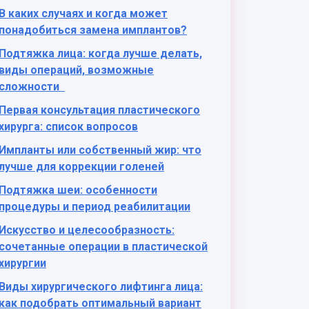
В каких случаях и когда может
понадобиться замена имплантов?
Подтяжка лица: когда лучше делать,
виды операций, возможные
сложности
Первая консультация пластического
хирурга: список вопросов
Импланты или собственный жир: что
лучше для коррекции голеней
Подтяжка шеи: особенности
процедуры и период реабилитации
Искусство и целесообразность:
сочетанные операции в пластической
хирургии
Виды хирургического лифтинга лица:
как подобрать оптимальный вариант