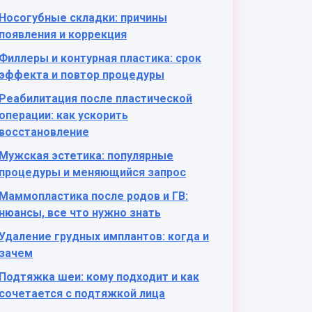
Носогубные складки: причины
появления и коррекция
Филлеры и контурная пластика: срок
эффекта и повтор процедуры
Реабилитация после пластической
операции: как ускорить
восстановление
Мужская эстетика: популярные
процедуры и меняющийся запрос
Маммопластика после родов и ГВ:
нюансы, все что нужно знать
Удаление грудных имплантов: когда и
зачем
Подтяжка шеи: кому подходит и как
сочетается с подтяжкой лица