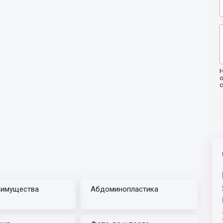
Н
о
еимущества
Абдоминопластика