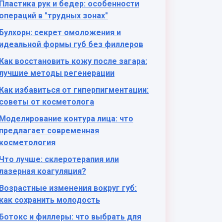
Пластика рук и бедер: особенности
операций в "трудных зонах"
Булхорн: секрет омоложения и
идеальной формы губ без филлеров
Как восстановить кожу после загара:
лучшие методы регенерации
Как избавиться от гиперпигментации:
советы от косметолога
Моделирование контура лица: что
предлагает современная
косметология
Что лучше: склеротерапия или
лазерная коагуляция?
Возрастные изменения вокруг губ:
как сохранить молодость
Ботокс и филлеры: что выбрать для