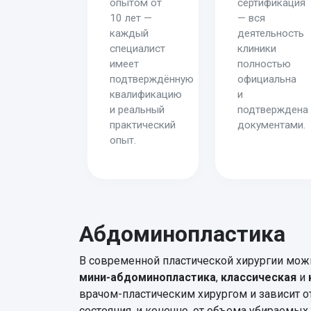
опытом от
сертификация
10 лет —
— вся
каждый
деятельность
специалист
клиники
имеет
полностью
подтверждённую
официальна
квалификацию
и
и реальный
подтверждена
практический
документами.
опыт.
Абдоминопластика
В современной пластической хирургии мож
мини-абдоминопластика
,
классическая
и
врачом-пластическим хирургом и зависит о
состояния, и конечно, от объема убираемы