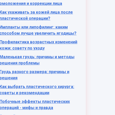
омоложения и коррекции лица
Как ухаживать за кожей лица после
пластической операции?
Импланты или липофилинг: каким
способом лучше увеличить ягодицы?
Профилактика возрастных изменений
кожи: совету по уходу
Маленькая грудь: причины и методы
решения проблемы
Грудь разного размера: причины и
решения
Как выбрать пластического хирурга:
советы и рекомендации
Побочные эффекты пластических
операций - мифы и правда