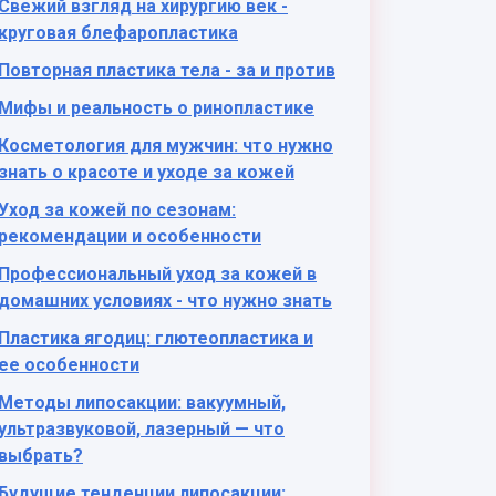
Свежий взгляд на хирургию век -
круговая блефаропластика
Повторная пластика тела - за и против
Мифы и реальность о ринопластике
Косметология для мужчин: что нужно
знать о красоте и уходе за кожей
Уход за кожей по сезонам:
рекомендации и особенности
Профессиональный уход за кожей в
домашних условиях - что нужно знать
Пластика ягодиц: глютеопластика и
ее особенности
Методы липосакции: вакуумный,
ультразвуковой, лазерный — что
выбрать?
Будущие тенденции липосакции: