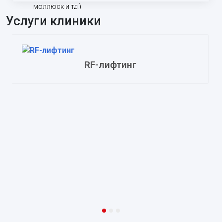
моллюск и тд.)
Услуги клиники
RF-лифтинг